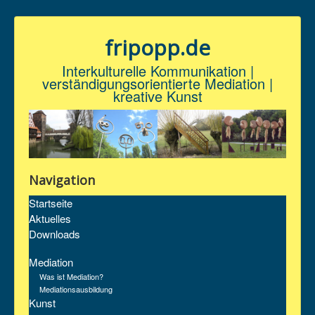
fripopp.de
Interkulturelle Kommunikation |
verständigungsorientierte Mediation |
kreative Kunst
Navigation
Startseite
Aktuelles
Downloads
Mediation
Was ist Mediation?
Mediationsausbildung
Kunst