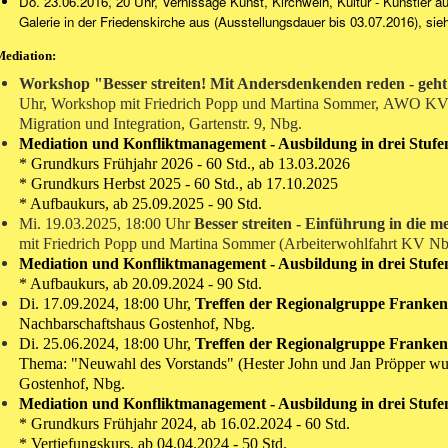
Do. 23.06.2016, 20 Uhr, Vernissage Kunst, Kirchweih, Kultur - Künstler au
Galerie in der Friedenskirche aus (Ausstellungsdauer bis 03.07.2016), si
Mediation:
Workshop "Besser streiten! Mit Andersdenkenden reden - geh
Uhr,
Workshop mit Friedrich Popp und Martina Sommer,
AWO KV N
Migration und Integration, Gartenstr. 9, Nbg.
Mediation und Konfliktmanagement - Ausbildung in drei Stuf
* Grundkurs Frühjahr 2026 - 60 Std., ab 13.03.2026
* Grundkurs Herbst 2025 - 60 Std., ab 17.10.2025
* Aufbaukurs, ab 25.09.2025 - 90 Std.
Mi. 19.03.2025, 18:00 Uhr
Besser streiten - Einführung in die 
mit Friedrich Popp und Martina Sommer (Arbeiterwohlfahrt KV Nbg.
Mediation und Konfliktmanagement - Ausbildung in drei Stuf
* Aufbaukurs, ab 20.09.2024 - 90 Std.
Di. 17.09.2024, 18:00 Uhr,
Treffen
der Regionalgruppe Franke
Nachbarschaftshaus Gostenhof, Nbg.
Di. 25.06.2024, 18:00 Uhr,
Treffen
der Regionalgruppe Franke
Thema: "Neuwahl des Vorstands" (Hester John und Jan Pröpper wu
Gostenhof, Nbg.
Mediation und Konfliktmanagement - Ausbildung in drei Stuf
*
Grundkurs
Frühjahr 2024, ab 16.02.2024
-
60 Std.
* Vertiefungskurs, ab 04.04.2024 -
50 Std.