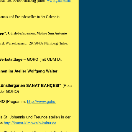
rstr. 29, 90409 Nürnberg (Infos:
www.galeriehaus-
annis und Freunde stellen in der Galerie in
opp", Córdoba/Spanien, Molino San Antonio
ord
, Wurzelbauerstr. 29, 90409 Nürnberg (Infos:
 Werkstatttage – GOHO
(mit OBM Dr.
nen im Atelier Wolfgang Walter
,
im Künstlergarten SANAT BAHÇESI“
(Rıza
n der GOHO)
OHO
(Programm:
http://www.goho-
s St. Johannis und Freunde stellen in der
ehe
http://kunst-kirchweih-kultur.de