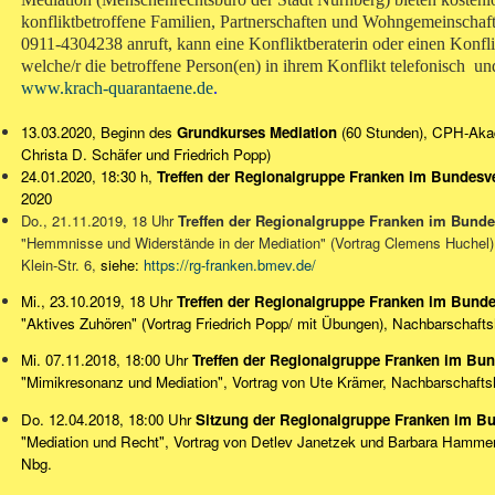
konfliktbetroffene Familien, Partnerschaften und Wohngemeinschaf
0911-4304238 anruft, kann eine Konfliktberaterin oder einen Konf
welche/r die betroffene Person(en) in ihrem Konflikt telefonisch und
www.krach-quarantaene.de
.
13.03.2020, Beginn des
Grundkurses Mediation
(60 Stunden), CPH-Akad
Christa D. Schäfer und Friedrich Popp)
24.01.2020, 18:30 h,
Treffen der Regionalgruppe Franken im Bundesv
2020
Do., 21.11.2019, 18 Uhr
Treffen der Regionalgruppe Franken im Bund
"Hemmnisse und Widerstände in der Mediation" (Vortrag Clemens Huchel
Klein-Str. 6,
siehe:
https://rg-franken.bmev.de/
Mi., 23.10.2019, 18 Uhr
Treffen der Regionalgruppe Franken im Bunde
"Aktives Zuhören" (Vortrag Friedrich Popp/ mit Übungen), Nachbarschaft
Mi. 07.11.2018, 18:00 Uhr
Treffen der Regionalgruppe Franken im Bu
"Mimikresonanz und Mediation", Vortrag von Ute Krämer, Nachbarschaft
Do. 12.04.2018, 18:00 Uhr
Sitzung der Regionalgruppe Franken im B
"Mediation und Recht", Vortrag von Detlev Janetzek und Barbara Hammer
Nbg.