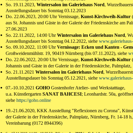
So. 19.11.2023,
Wintersalon im Galeriehaus Nord
, Wurzelbauers
Ausstellungsdauer bis Sonntag 03.12.2023
Do. 22.06.2023, 20:00 Uhr Vernissage
,
Kunst-Kirchweih-Kultur
(
aus St. Johannis und Gäste in der Galerie der Friedenskirche am
Pal
27.06.2023
So. 22.11.2022, 14:00 Uhr
Wintersalon im Galeriehaus Nord
, Wu
Ausstellungsdauer bis Sonntag 04.12.2022, siehe
www.galeriehaus-
So. 09.10.2022, 11:00 Uhr
Vernissage:
Ecken und Kanten - Gemei
Großweidenmühlstr. 19, 90419 Nürnberg (bis 07.11.2022), siehe
ww
Do. 22.06.2022, 20:00 Uhr Vernissage
,
Kunst-Kirchweih-Kultur
(
Johannis und Gäste in der Galerie in der Friedenskirche,
Palmplatz,
So. 21.11.2021
Wintersalon im Galeriehaus Nord
, Wurzelbauerst
Ausstellungsdauer bis Sonntag 05.12.2021, siehe
www.galeriehaus-
07.-10.10.2021
GOHO
Gostenhofer Atelier- und Werkstatttage,
u.a. Künstlergarten
SANAT BAHCESI
; Leonhardstr. 50a, geöffn
siehe
https://goho.online
19.-21.06.2020, KKK Ausstellung "Reflexionen zu Corona", Künstle
der Galerie in der Friedenskirche, Palmplatz, Nürnberg, Fr. 14-18 h
Vereinbarung (0172 8944396)