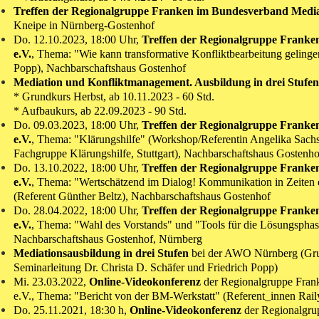
Treffen der Regionalgruppe Franken im Bundesverband Media
Kneipe in Nürnberg-Gostenhof
Do. 12.10.2023, 18:00 Uhr,
Treffen
der Regionalgruppe Franke
e.V.
,
Thema: "Wie kann transformative Konfliktbearbeitung gelinge
Popp), Nachbarschaftshaus Gostenhof
Mediation und Konfliktmanagement. Ausbildung in drei Stufe
*
Grundkurs Herbst, ab 10.11
.2023 -
60 Std.
* Aufbaukurs, ab 22.09.2023 - 90 Std.
Do. 09.03.2023, 18:00 Uhr,
Treffen
der Regionalgruppe Franke
e.V.
,
Thema: "Klärungshilfe
" (Workshop/Referentin Angelika Sachs
Fachgruppe Klärungshilfe, Stuttgart), Nachbarschaftshaus Gostenho
Do. 13.10.2022, 18:00 Uhr,
Treffen
der Regionalgruppe Franke
e.V.
,
Thema: "Wertschätzend im Dialog! Kommunikation in Zeiten d
(Referent Günther Beltz), Nachbarschaftshaus Gostenhof
Do. 28.04.2022, 18:00 Uhr,
Treffen
der Regionalgruppe Franke
e.V.
, Thema: "Wahl des Vorstands" und "Tools für die Lösungsphase
Nachbarschaftshaus Gostenhof, Nürnberg
Mediationsausbildung in drei Stufen
bei der AWO Nürnberg
(
Gr
Seminarleitung Dr. Christa D. Schäfer und Friedrich Popp)
Mi. 23.03.2022,
Online-Videokonferenz
der Regionalgruppe Fra
e.V., Thema: "Bericht von der BM-Werkstatt" (Referent_innen Raily
Do. 25.11.2021, 18:30 h,
Online-Videokonferenz
der Regionalgr