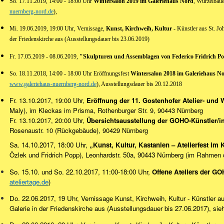
So. 17.11.2019, 14:00 - 18:00 Uhr
Wintersalon 2019 im Galeriehaus Nord
, Wurzelbaue
nuernberg-nord.de
),
Mi. 19.06.2019, 19:00 Uhr, Vernissage,
Kunst, Kirchweih, Kultur
- Künstler aus St. Joh
der Friedenskirche aus (Ausstellungsdauer bis 23.06.2019)
Fr. 17.05.2019 -
08.06.2019
,
"Skulpturen und Assemblagen von Federico Fridrich P
So. 18.11.2018, 14:00 - 18:00 Uhr Eröffnungsfest
Wintersalon 2018 im Galeriehaus N
www.galeriehaus-nuernberg-nord.de
), Ausstellungsdauer bis 20.12.2018
Fr. 13.10.2017, 19:00 Uhr,
Eröffnung der 11. Gostenhofer Atelier- und
Maly), im Kleckas im Prisma, Rothenburger Str. 9, 90443 Nürnberg
Fr. 13.10.2017, 20:00 Uhr,
Übersichtsausstellung der GOHO-Künstler/in
Rosenaustr. 10 (Rückgebäude), 90429 Nürnberg
Sa. 14.10.2017, 18:00 Uhr,
„Kunst, Kultur, Kastanien – Atelierfest 
Özlek und Fridrich Popp), Leonhardstr. 50a, 90443 Nürnberg (im Rahme
So. 15.10. und So. 22.10.2017, 11:00-18:00 Uhr,
Offene Ateliers der G
ateliertage.de
)
Do. 22.06.2017, 19 Uhr, Vernissage Kunst, Kirchweih, Kultur - Künstler au
Galerie in der Friedenskirche aus (Ausstellungsdauer bis 27.06.2017), si