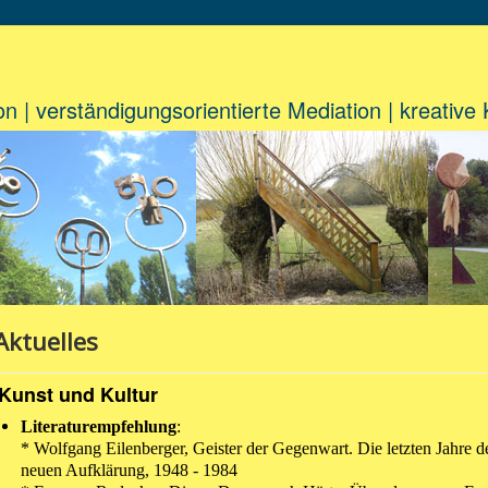
on | verständigungsorientierte Mediation | kreative
Aktuelles
Kunst und Kultur
Literaturempfehlung
:
* Wolfgang Eilenberger, Geister der Gegenwart. Die letzten Jahre d
neuen Aufklärung, 1948 - 1984