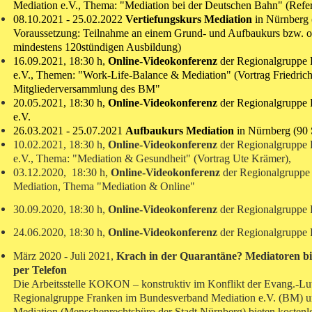
Mediation e.V., Thema: "Mediation bei der Deutschen Bahn" (Refe
08.10.2021 - 25.02.2022
Vertiefungskurs Mediation
in Nürnberg 
Voraussetzung: Teilnahme an einem Grund- und Aufbaukurs bzw.
o
mindestens 120stündigen Ausbildung)
16.09.2021, 18:30 h,
Online-Videokonferenz
der Regionalgruppe
e.V., Themen: "Work-Life-Balance & Mediation" (Vortrag Friedrich
Mitgliederversammlung des BM"
20.05.2021, 18:30 h,
Online-Videokonferenz
der Regionalgruppe
e.V.
26.03.2021 - 25.07.2021
Aufbaukurs Mediation
in Nürnberg (90 
10.02.2021, 18:30 h,
Online-Videokonferenz
der Regionalgruppe
e.V., Thema: "Mediation & Gesundheit" (Vortrag Ute Krämer),
03.12.2020, 18:30 h,
Online-Videokonferenz
der Regionalgruppe
Mediation,
Thema "Mediation & Online"
30.09.2020, 18:30 h,
Online-Videokonferenz
der Regionalgruppe
24.06.2020, 18:30 h,
Online-Videokonferenz
der Regionalgruppe
März 2020 - Juli 2021,
Krach in der Quarantäne? Mediatoren bie
per Telefon
Die Arbeitsstelle KOKON – konstruktiv im Konflikt der Evang.-Lut
Regionalgruppe Franken im Bundesverband Mediation e.V. (BM) 
Mediation (Menschenrechtsbüro der Stadt Nürnberg) bieten kosten