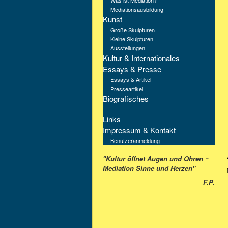
Was ist Mediation?
Mediationsausbildung
Kunst
Große Skulpturen
Kleine Skulpturen
Ausstellungen
Kultur & Internationales
Essays & Presse
Essays & Artikel
Presseartikel
Biografisches
Links
Impressum & Kontakt
Benutzeranmeldung
"Kultur öffnet Augen und Ohren
–
Mediation Sinne und Herzen"
F.P.