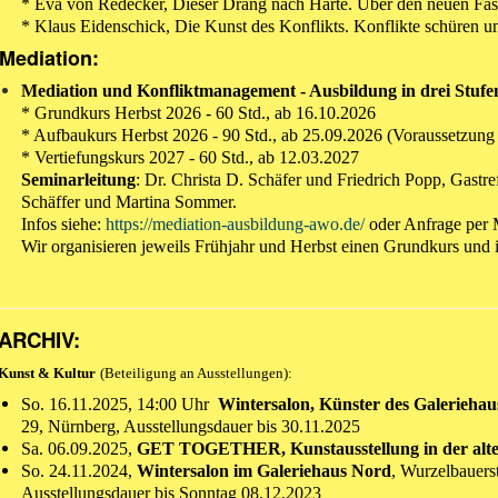
* Eva von Redecker, Dieser Drang nach Härte. Über den neuen Fa
* Klaus Eidenschick, Die Kunst des Konflikts. Konflikte schüren u
Mediation:
Mediation und Konfliktmanagement - Ausbildung in drei Stuf
* Grund
kurs Herbst 2026 - 60 Std., ab 16.10.2026
* Aufbaukurs Herbst 2026 - 90 Std., ab 25.09.2026
(Voraussetzung
* Vertiefungskurs 2027 - 60 Std., ab 12.03.2027
Seminarleitung
: Dr. Christa D. Schäfer und Friedrich Popp, Gastr
Schäffer und Martina Sommer.
Infos siehe:
https://mediation-ausbildung-awo.de/
oder Anfrage per 
Wir organisieren jeweils Frühjahr und Herbst einen Grundkurs und
ARCHIV:
Kunst & Kultur
(Beteiligung an Ausstellungen):
So. 16.11.2025, 14:00 Uhr
Wintersalon
, Künster des Galeriehaus
29, Nürnberg,
Ausstellungsdauer bis 30.11.2025
Sa. 06.09.2025,
GET TOGETHER, Kunstausstellung in der alte
So. 24.11.2024,
Wintersalon im Galeriehaus Nord
, Wurzelbauers
Ausstellungsdauer bis Sonntag 08.12.2023