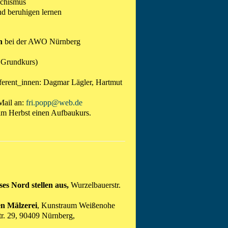
schismus
nd beruhigen lernen
en
bei der AWO Nürnberg
 Grundkurs)
eferent_innen: Dagmar Lägler, Hartmut
Mail an:
fri.popp@web.de
 im Herbst einen Aufbaukurs.
es Nord stellen aus,
Wurzelbauerstr.
n Mälzerei
, Kunstraum Weißenohe
tr. 29, 90409 Nürnberg,