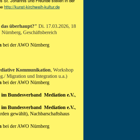
s St. Johannis und Freunde stellen in der
ehe
http://kunst-kirchweih-kultur.de
t das überhaupt?"
Di. 17.03.2026, 18
ürnberg, Geschäftsbereich
en
bei der AWO Nürnberg
mediative Kommunikation
, Workshop
/ Migration und Integration u.a.)
en
bei der AWO Nürnberg
n im Bundesverband Mediation
e.V.
,
n im Bundesverband Mediation
e.V.
,
rden gewählt), Nachbarschaftshaus
en
bei der AWO Nürnberg