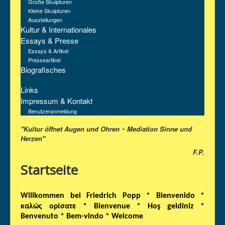
Große Skulpturen
Kleine Skulpturen
Ausstellungen
Kultur & Internationales
Essays & Presse
Essays & Artikel
Presseartikel
Biografisches
Links
Impressum & Kontakt
Benutzeranmeldung
"Kultur öffnet Augen und Ohren
Mediation Sinne und
–
Herzen"
F.P.
Startseite
Willkommen bei Friedrich Popp * Bienvenido *
καλώς
ορίσατε
* Bienvenue * Ho
ş geldiniz *
Benvenuto * Bem-vindo * Welcome