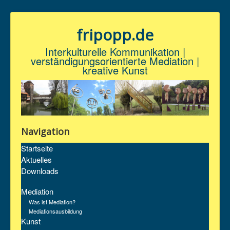
fripopp.de
Interkulturelle Kommunikation |
verständigungsorientierte Mediation |
kreative Kunst
Navigation
Startseite
Aktuelles
Downloads
Mediation
Was ist Mediation?
Mediationsausbildung
Kunst